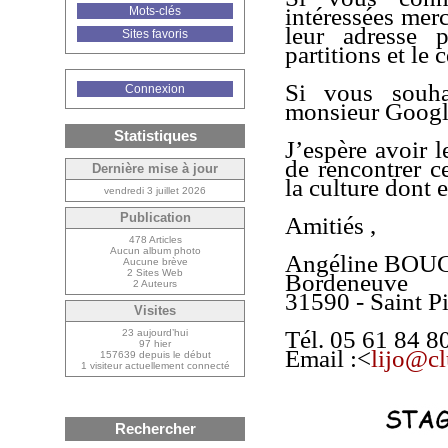
intéressées merc
Mots-clés
leur adresse p
Sites favoris
partitions et le c
Si vous souh
Connexion
monsieur Google
Statistiques
J’espère avoir l
de rencontrer c
Dernière mise à jour
la culture dont e
vendredi 3 juillet 2026
Publication
Amitiés ,
478 Articles
Aucun album photo
Angéline BOU
Aucune brève
2 Sites Web
Bordeneuve
2 Auteurs
31590 - Saint Pi
Visites
Tél. 05 61 84 8
23 aujourd’hui
97 hier
Email :<
lijo@cl
157639 depuis le début
1 visiteur actuellement connecté
Rechercher