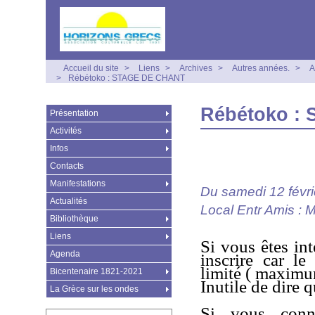
Accueil du site
>
Liens
>
Archives
>
Autres années.
>
A
>
Rébétoko : STAGE DE CHANT
Rébétoko :
Présentation
Activités
Infos
Contacts
Manifestations
Du samedi 12 févri
Actualités
Local Entr Amis : 
Bibliothèque
Liens
Si vous êtes int
Agenda
inscrire car le
limité ( maximu
Bicentenaire 1821-2021
Inutile de dire 
La Grèce sur les ondes
Si vous conna