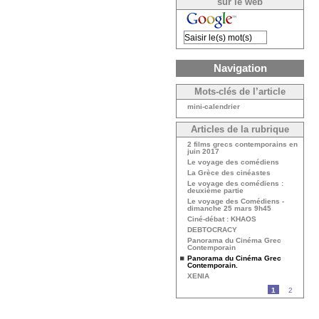
sur le web
Navigation
Mots-clés de l’article
mini-calendrier
Articles de la rubrique
2 films grecs contemporains en
juin 2017
Le voyage des comédiens
La Grèce des cinéastes
Le voyage des comédiens :
deuxième partie
Le voyage des Comédiens -
dimanche 25 mars 9h45
Ciné-débat : KHAOS
DEBTOCRACY
Panorama du Cinéma Grec
Contemporain
Panorama du Cinéma Grec
Contemporain.
XENIA
1
2