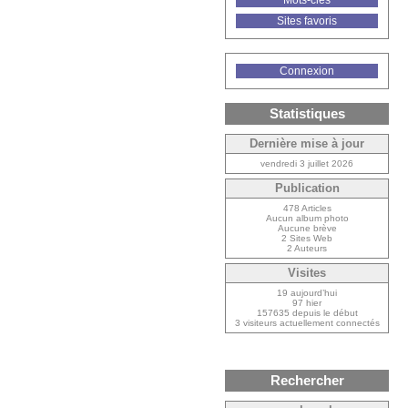
Mots-clés
Sites favoris
Connexion
Statistiques
Dernière mise à jour
vendredi 3 juillet 2026
Publication
478 Articles
Aucun album photo
Aucune brève
2 Sites Web
2 Auteurs
Visites
19 aujourd’hui
97 hier
157635 depuis le début
3 visiteurs actuellement connectés
Rechercher