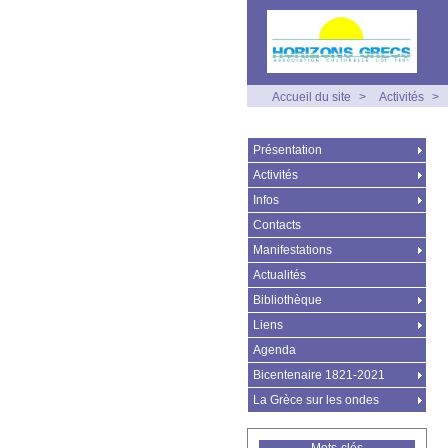
Accueil du site
>
Activités
>
Présentation
Activités
Infos
Contacts
Manifestations
Actualités
Bibliothèque
Liens
Agenda
Bicentenaire 1821-2021
La Grèce sur les ondes