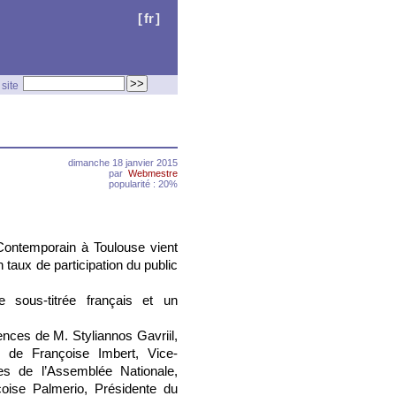
[
fr
]
site
dimanche 18 janvier 2015
par
Webmestre
popularité : 20%
ontemporain à Toulouse vient
 taux de participation du public
e sous-titrée français et un
ces de M. Styliannos Gavriil,
 de Françoise Imbert, Vice-
es de l’Assemblée Nationale,
oise Palmerio, Présidente du