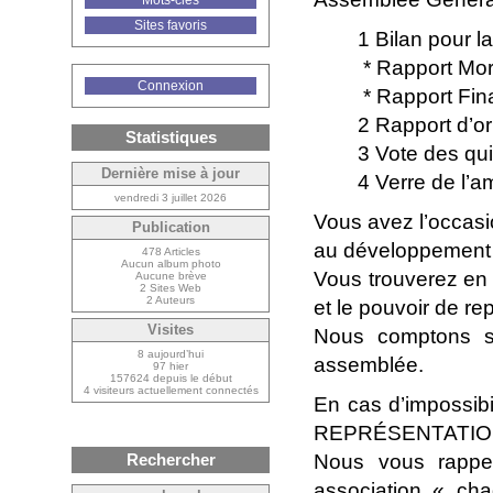
Mots-clés
Sites favoris
1 Bilan pour l
* Rapport Mor
Connexion
* Rapport Fin
2 Rapport d’or
Statistiques
3 Vote des qui
Dernière mise à jour
4 Verre de l’am
vendredi 3 juillet 2026
Vous avez l’occasio
Publication
au développement 
478 Articles
Aucun album photo
Vous trouverez en 
Aucune brève
2 Sites Web
2 Auteurs
et le pouvoir de re
Visites
Nous comptons s
8 aujourd’hui
assemblée.
97 hier
157624 depuis le début
4 visiteurs actuellement connectés
En cas d’impossib
REPRÉSENTATION » 
Rechercher
Nous vous rappel
association « cha