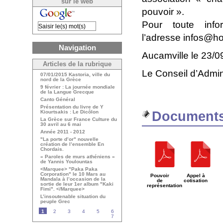
sur le web
pouvoir ».
Pour toute info
l’adresse infos@ho
Navigation
Aucamville le 23/0
Articles de la rubrique
Le Conseil d’Admin
07/01/2015 Kastoria, ville du
nord de la Grèce
9 février : La journée mondiale
de la Langue Grecque
Canto Général
Présentation du livre de Y
Kiourtsakis : Le Dicôlon
Documents
La Grèce sur France Culture du
30 avril au 6 mai
Année 2011 - 2012
"La porte d’or" nouvelle
création de l’ensemble En
Chordais.
« Paroles de murs athéniens »
de Yannis Youlountas
<Marquee> "Paka Paka
Corporation" le 10 Mars au
Pouvoir
Appel à
Mandala à l’occasion de la
de
cotisation
sortie de leur 1er album "Kaki
représentation
Fimi". </Marquee>
L’insoutenable situation du
peuple Grec
1
2
3
4
5
6
7