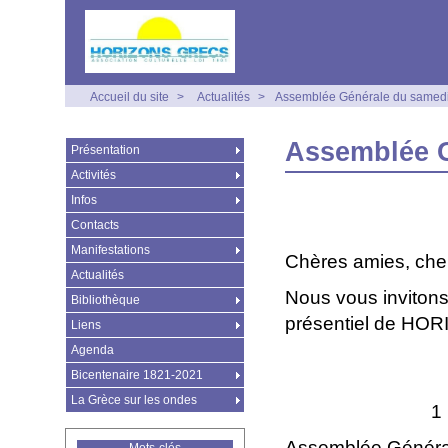
Accueil du site
>
Actualités
>
Assemblée Générale du samedi
Assemblée G
Présentation
Activités
Infos
Contacts
Manifestations
Chères amies, che
Actualités
Nous vous invitons à
Bibliothèque
présentiel de HOR
Liens
Agenda
Bicentenaire 1821-2021
La Grèce sur les ondes
1
Assemblée Générale 