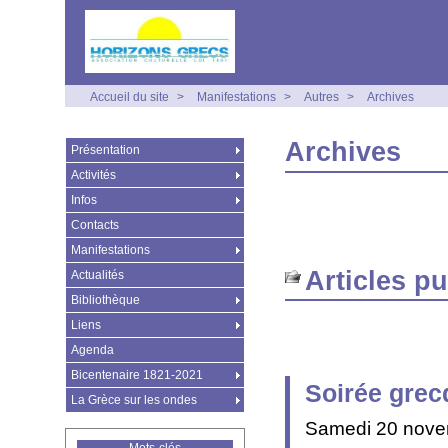
Accueil du site
>
Manifestations
>
Autres
>
Archives
Archives
Présentation
Activités
Infos
Contacts
Manifestations
Articles p
Actualités
Bibliothèque
Liens
Agenda
Bicentenaire 1821-2021
Soirée grec
La Grèce sur les ondes
Samedi 20 nove