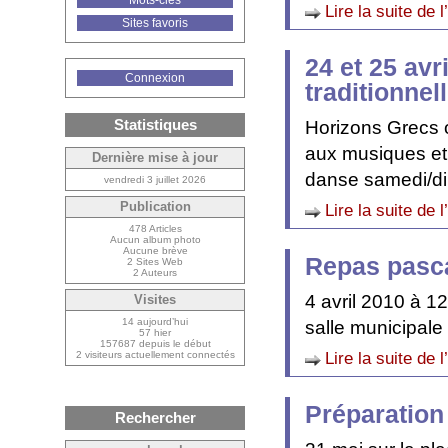
Mots-clés
Lire la suite de l
Sites favoris
24 et 25 avr
Connexion
traditionnel
Statistiques
Horizons Grecs 
aux musiques et
Dernière mise à jour
danse samedi/di
vendredi 3 juillet 2026
Publication
Lire la suite de l
478 Articles
Aucun album photo
Aucune brève
Repas pasc
2 Sites Web
2 Auteurs
4 avril 2010 à 1
Visites
14 aujourd’hui
salle municipal
57 hier
157687 depuis le début
Lire la suite de l
2 visiteurs actuellement connectés
Préparation
Rechercher