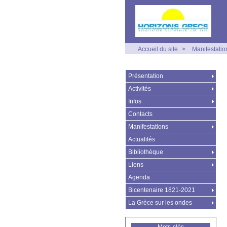
Accueil du site
>
Manifestatio
Présentation
Activités
Infos
Contacts
Manifestations
Actualités
Bibliothèque
Liens
Agenda
Bicentenaire 1821-2021
La Grèce sur les ondes