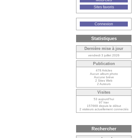
Mots-clés
Sites favoris
Connexion
Statistiques
Dernière mise à jour
vendredi 3 juillet 2026
Publication
478 Articles
Aucun album photo
Aucune brève
2 Sites Web
2 Auteurs
Visites
53 aujourd’hui
97 hier
157669 depuis le début
2 visiteurs actuellement connectés
Rechercher