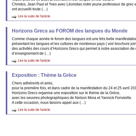
Christos, Jean Paul et Yves avec Léonidas notre jeune professeur de grec 
ont accueilli toute (…)
Lire la suite de l’article
Horizons Grecs au FOROM des langues du Monde
Comme chaque année le forom des langues est une très belle manifestatio
présentant les langues et les cultures de nombreux pays ( voir brochure joint
des activités des cours d’Horizons Grecs qui permet à notre association de 
d’enseignement de (…)
Lire la suite de l’article
Exposition : Thème la Grèce
Chers adhérents et amis,
pour la première fois, et dans cadre de la manifestation du 24 et 25 avril 20
Horizons Grecs organise une exposition sur le thème de la Grèce,
avec les oeuvres photographiques de Nelson Mora et Yannick Fonvieille.
A cette occasion, nous faisons appel aux (…)
Lire la suite de l’article