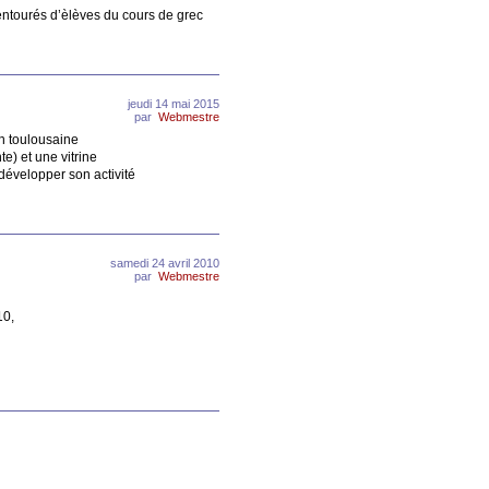
entourés d’èlèves du cours de grec
jeudi 14 mai 2015
par
Webmestre
n toulousaine
e) et une vitrine
développer son activité
samedi 24 avril 2010
par
Webmestre
10,