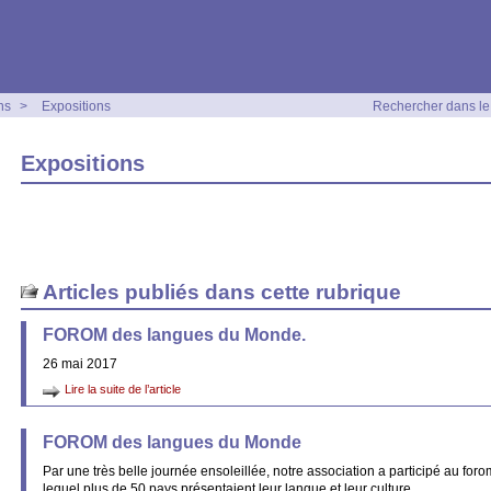
ns
>
Expositions
Rechercher dans le 
Expositions
Articles publiés dans cette rubrique
FOROM des langues du Monde.
26 mai 2017
Lire la suite de l’article
FOROM des langues du Monde
Par une très belle journée ensoleillée, notre association a participé au fo
lequel plus de 50 pays présentaient leur langue et leur culture.