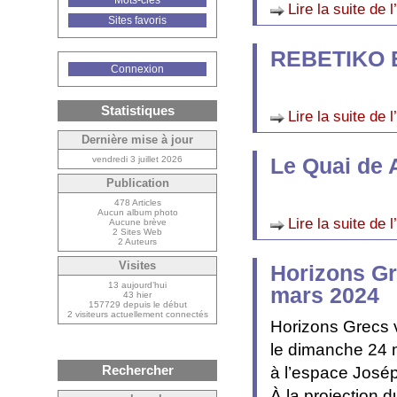
Mots-clés
Lire la suite de l
Sites favoris
REBETIKO 
Connexion
Statistiques
Lire la suite de l
Dernière mise à jour
Le Quai de 
vendredi 3 juillet 2026
Publication
478 Articles
Aucun album photo
Lire la suite de l
Aucune brève
2 Sites Web
2 Auteurs
Visites
Horizons Gr
13 aujourd’hui
mars 2024
43 hier
157729 depuis le début
2 visiteurs actuellement connectés
Horizons Grecs v
le dimanche 24 
Rechercher
à l’espace José
À la projection d