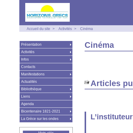
Accueil du site
>
Activités
>
Cinéma
Cinéma
Présentation
Activités
Infos
Contacts
Manifestations
Articles p
Actualités
Bibliothèque
Liens
Agenda
Bicentenaire 1821-2021
L’instituteu
La Grèce sur les ondes