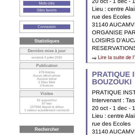
20 oct - 1 dec - 
Mots-clés
Lieu : centre A
Sites favoris
rue des Ecoles
31140 AUCAMV
Connexion
ORGANISE PAR
LOISIRS D’AU
Statistiques
RESERVATIONS
Dernière mise à jour
Lire la suite de l
vendredi 3 juillet 2026
Publication
PRATIQUE 
478 Articles
Aucun album photo
Aucune brève
BOUZOUKI
2 Sites Web
2 Auteurs
PRATIQUE INS
Visites
Intervenant : T
52 aujourd’hui
97 hier
20 oct - 1 dec - 
157668 depuis le début
1 visiteur actuellement connecté
Lieu : centre A
rue des Ecoles
Rechercher
31140 AUCAMV