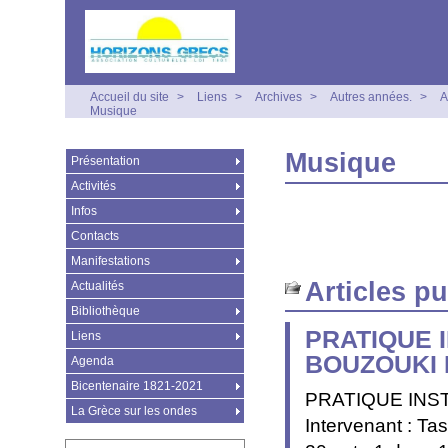
Accueil du site
>
Liens
>
Archives
>
Autres années.
>
A
Musique
Musique
Présentation
Activités
Infos
Contacts
Manifestations
Articles p
Actualités
Bibliothèque
PRATIQUE 
Liens
BOUZOUKI 
Agenda
Bicentenaire 1821-2021
PRATIQUE INS
La Grèce sur les ondes
Intervenant : T