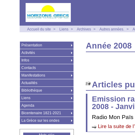
Accueil du site
>
Liens
>
Archives
>
Autres années.
>
A
Année 2008
Présentation
Activités
Infos
Contacts
Manifestations
Articles p
Actualités
Bibliothèque
Emission ra
Liens
2008 - Janv
Agenda
Bicentenaire 1821-2021
Radio Mon Païs
La Grèce sur les ondes
Lire la suite de l