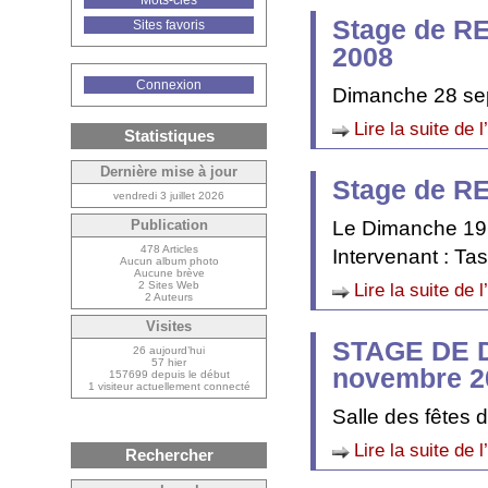
Mots-clés
Stage de R
Sites favoris
2008
Connexion
Dimanche 28 se
Lire la suite de l
Statistiques
Dernière mise à jour
Stage de RE
vendredi 3 juillet 2026
Le Dimanche 19
Publication
478 Articles
Intervenant : Ta
Aucun album photo
Aucune brève
2 Sites Web
Lire la suite de l
2 Auteurs
Visites
STAGE DE D
26 aujourd’hui
57 hier
novembre 2
157699 depuis le début
1 visiteur actuellement connecté
Salle des fêtes 
Lire la suite de l
Rechercher